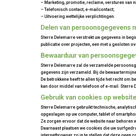
– Marketing, promotie, reclame, versturen van 
– Telefonisch contact, e-mailcontact;
– Uitvoering wettelijke verplichtingen.
Delen van persoonsgegevens 
Sterre Delemarre verstrekt uw gegevens in begin
publicatie over projecten, een met u gesloten o
Bewaarduur van persoonsgege
Sterre Delemarre zal de verzamelde persoonsgeg
gegevens zijn verzameld. Bij de bewaartermijnen 
De betrokkene heeft te allen tijde het recht om
kan door middel van telefoon of e-mail. Sterre
Gebruik van cookies op websit
Sterre Delemarre gebruikt technische,
analytisc
opgeslagen op uw computer, tablet of smartphon
Ze zorgen ervoor dat de website naar behoren w
Daarnaast plaatsen we cookies die uw surfgedr
internetbrowser zo in te stellen dat deze geen c