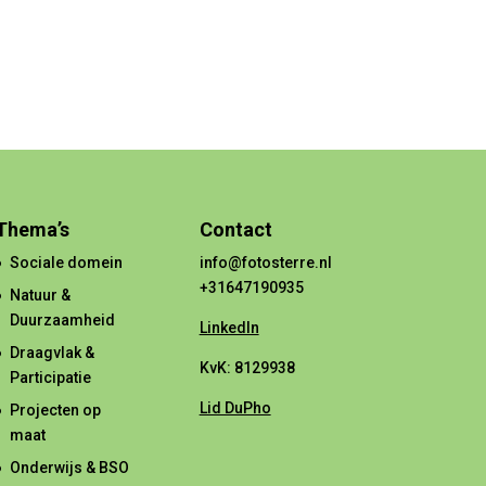
Thema’s
Contact
Sociale domein
info@fotosterre.nl
+31647190935
Natuur &
Duurzaamheid
LinkedIn
Draagvlak &
KvK: 8129938
Participatie
Lid DuPho
Projecten op
maat
Onderwijs & BSO