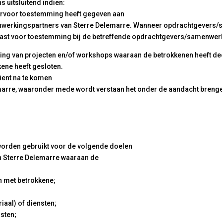
 uitsluitend indien:
aarvoor toestemming heeft gegeven aan
nwerkingspartners van Sterre Delemarre. Wanneer opdrachtgever
jslast voor toestemming bij de betreffende opdrachtgevers/samenwer
ering van projecten en/of workshops waaraan de betrokkenen heeft d
ene heeft gesloten.
dient na te komen
marre, waaronder mede wordt verstaan het onder de aandacht brenge
rden gebruikt voor de volgende doelen
an Sterre Delemarre waaraan de
n met betrokkene;
iaal) of diensten;
nsten;