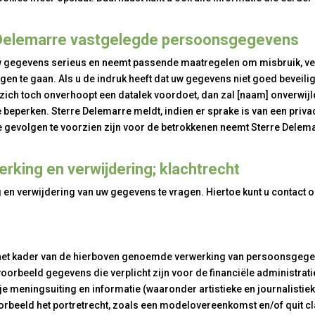
e Delemarre vastgelegde persoonsgegevens
 gegevens serieus en neemt passende maatregelen om misbruik, v
 te gaan. Als u de indruk heeft dat uw gegevens niet goed beveiligd
 zich toch onverhoopt een datalek voordoet, dan zal [naam] onverwi
 beperken. Sterre Delemarre meldt, indien er sprake is van een privacy
e gevolgen te voorzien zijn voor de betrokkenen neemt Sterre Delem
erking en verwijdering; klachtrecht
ing en verwijdering van uw gegevens te vragen. Hiertoe kunt u contac
 het kader van de hierboven genoemde verwerking van persoonsgegeve
ijvoorbeeld gegevens die verplicht zijn voor de financiële administrat
ije meningsuiting en informatie (waaronder artistieke en journalistie
voorbeeld het portretrecht, zoals een modelovereenkomst en/of quit cla