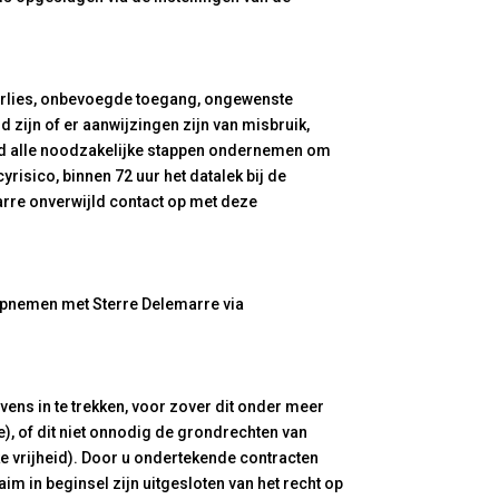
erlies, onbevoegde toegang, ongewenste
 zijn of er aanwijzingen zijn van misbruik,
jld alle noodzakelijke stappen ondernemen om
risico, binnen 72 uur het datalek bij de
arre onverwijld contact op met deze
t opnemen met Sterre Delemarre via
ns in te trekken, voor zover dit onder meer
ie), of dit niet onnodig de grondrechten van
ke vrijheid). Door u ondertekende contracten
im in beginsel zijn uitgesloten van het recht op