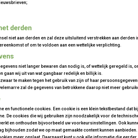
nieuwsbrieven;
met derden
sel niet aan derden en zal deze uitsluitend verstrekken aan derden in
vereenkomst of om te voldoen aan een wettelijke verplichting.
vens
evens niet langer bewaren dan nodig is, of wettelijk geregeld is, 
gaan wij uit van wat gangbaar redelijk en billijk is.
 bezwaar te maken tegen het gebruik van zijn of haar persoonsgegeve
 Delemarre zal de gegevens van betrokkene daarop niet meer gebruik
e
he
en functionele cookies. Een cookie is een klein tekstbestand dat b
e. De cookies die wij gebruiken zijn noodzakelijk voor de technisc
erkt en onthouden bijvoorbeeld uw voorkeursinstellingen. Ook kunn
ag bijhouden zodat we op maat gemaakte content kunnen aanbieden. 
ookies meer opslaat. Daarnaast kunt u ook alle informatie die eerder